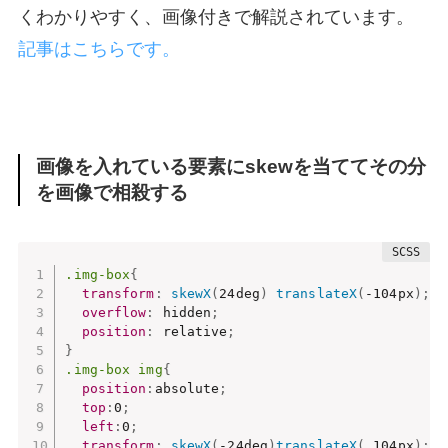
くわかりやすく、画像付きで解説されています。
記事はこちらです。
画像を入れている要素にskewを当ててその分
を画像で相殺する
.img-box
{
transform
:
skewX
(
24deg
)
translateX
(
-104px
)
;
overflow
:
 hidden
;
position
:
 relative
;
}
.img-box img
{
position
:
absolute
;
top
:
0
;
left
:
0
;
transform
:
skewX
(
-24deg
)
translateX
(
 104px
)
;