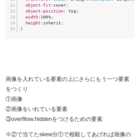
object-fit
:
cover
;
object-position
:
 top
;
width
:
100%
;
height
:
inherit
;
}
画像を入れている要素の上にさらにもう一つ要素
をつくり
①画像
②画像をいれている要素
③overfllow:hiddenをつけるための要素
※②で当てたskew分①で相殺してあげれば画像の